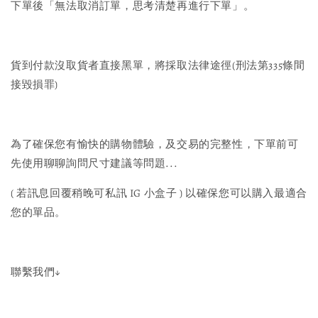
下單後「無法取消訂單，思考清楚再進行下單」。
貨到付款沒取貨者直接黑單，將採取法律途徑(刑法第335條間
接毀損罪)
為了確保您有愉快的購物體驗，及交易的完整性，下單前可
先使用聊聊詢問尺寸建議等問題...
( 若訊息回覆稍晚可私訊 IG 小盒子 ) 以確保您可以購入最適合
您的單品。
聯繫我們↓