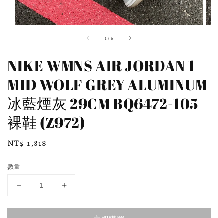
1
/
6
NIKE WMNS AIR JORDAN 1
MID WOLF GREY ALUMINUM
冰藍煙灰 29CM BQ6472-105
裸鞋 (Z972)
Regular
NT$ 1,818
price
數量