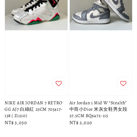
NIKE AIR JORDAN 7 RETRO
Air Jordan 1 Mid W “Stealth”
GG AJ7 白綠紅 25CM 705417-
中筒小Dior 米灰女鞋男女段
138 ( Z1210)
27.5CM BQ6472-115
Regular
NT$ 3,030
Regular
NT$ 2,020
price
price