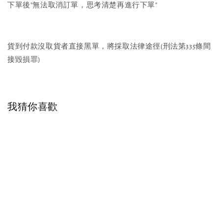
下單後"無法取消訂單，思考清楚再進行下單"
貨到付款沒取貨者直接黑單，將採取法律途徑(刑法第335條間
接毀損罪)
我猜你喜歡