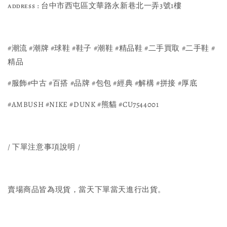
ᴀᴅᴅʀᴇss : 台中市西屯區文華路永新巷北一弄3號1樓
#潮流 #潮牌 #球鞋 #鞋子 #潮鞋 #精品鞋 #二手買取 #二手鞋 #
精品 
#服飾#中古 #百搭 #品牌 #包包 #經典 #解構 #拼接 #厚底 
#AMBUSH #NIKE #DUNK #熊貓 #CU7544001
/ 下單注意事項說明 /
賣場商品皆為現貨，當天下單當天進行出貨。