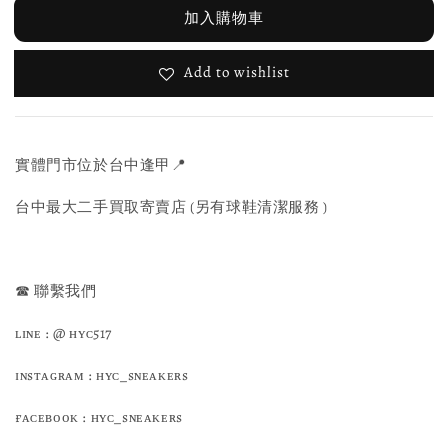
加入購物車
Add to wishlist
實體門市位於台中逢甲📍
台中最大二手買取寄賣店 (另有球鞋清潔服務 )
☎ 聯繫我們
ʟɪɴᴇ : @ ʜʏᴄ517
ɪɴsᴛᴀɢʀᴀᴍ : ʜʏᴄ_sɴᴇᴀᴋᴇʀs
ғᴀᴄᴇʙᴏᴏᴋ : ʜʏᴄ_sɴᴇᴀᴋᴇʀs