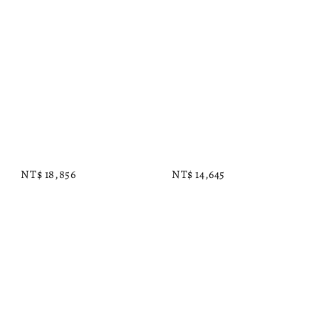
Regular 
Regular 
price
price
NT$ 18,856
NT$ 14,645