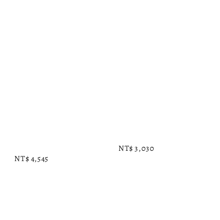
Regular 
Regular 
price
price
NT$ 3,030
NT$ 4,545