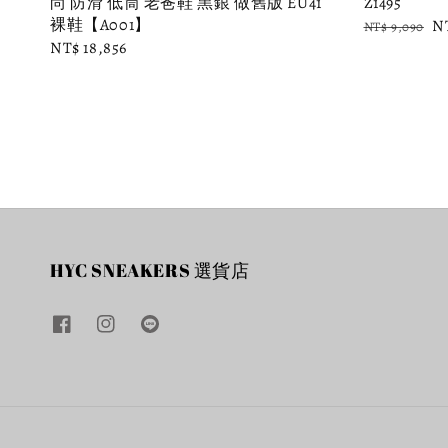
尚 防滑 低筒 老爸鞋 黑銀 做舊版 EU41
Z1495
裸鞋【A001】
Regular
Sa
N
NT$ 9,090
Regular
NT$ 18,856
price
pr
price
HYC SNEAKERS 選貨店