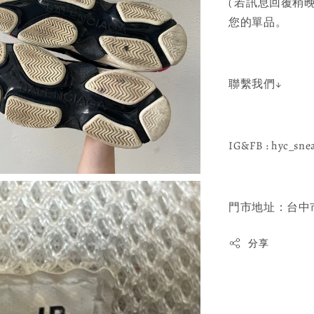
( 若訊息回覆稍晚
您的單品。
聯繫我們↓
IG&FB : hyc_sne
門市地址：台中市
分享