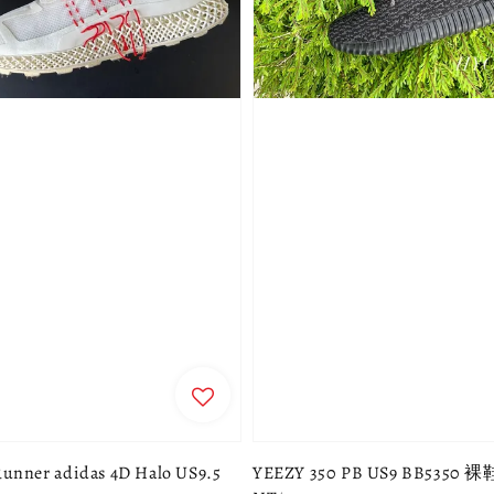
Runner adidas 4D Halo US9.5
YEEZY 350 PB US9 BB5350 裸