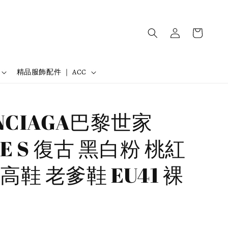
精品服飾配件 ｜ ACC
NCIAGA巴黎世家
LE S 復古 黑白粉 桃紅
鞋 老爹鞋 EU41 裸