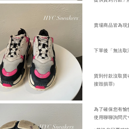
賣場商品皆為現
下單後「無法取
貨到付款沒取貨
接毀損罪)
為了確保您有愉
使用聊聊詢問尺寸