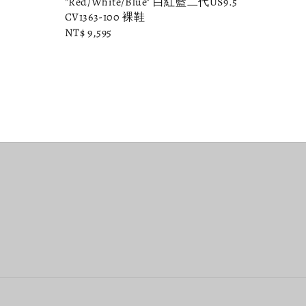
"Red/White/Blue" 白紅藍二代US9.5
CV1363-100 裸鞋
Regular
NT$ 9,595
price