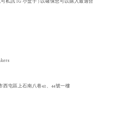
可私訊 IG 小盒子 ) 以確保您可以購入最適合
akers
西屯區上石南八巷42、44號一樓