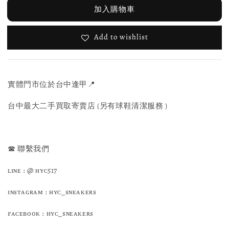
加入購物車
Add to wishlist
實體門市位於台中逢甲📍
台中最大二手買取寄賣店 (另有球鞋清潔服務 )
☎ 聯繫我們
ʟɪɴᴇ : @ ʜʏᴄ517
ɪɴsᴛᴀɢʀᴀᴍ : ʜʏᴄ_sɴᴇᴀᴋᴇʀs
ғᴀᴄᴇʙᴏᴏᴋ : ʜʏᴄ_sɴᴇᴀᴋᴇʀs