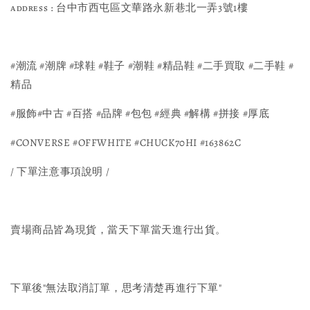
ᴀᴅᴅʀᴇss : 台中市西屯區文華路永新巷北一弄3號1樓
#潮流 #潮牌 #球鞋 #鞋子 #潮鞋 #精品鞋 #二手買取 #二手鞋 #
精品 
#服飾#中古 #百搭 #品牌 #包包 #經典 #解構 #拼接 #厚底 
#CONVERSE #OFFWHITE #CHUCK70HI #163862C
/ 下單注意事項說明 /
賣場商品皆為現貨，當天下單當天進行出貨。
下單後"無法取消訂單，思考清楚再進行下單"