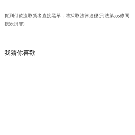
貨到付款沒取貨者直接黑單，將採取法律途徑(刑法第335條間
接毀損罪)
我猜你喜歡