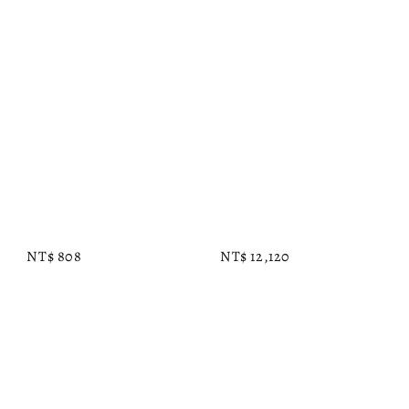
Regular 
Regular 
price
price
NT$ 808
NT$ 12,120