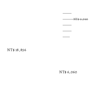
Regular 
Regular 
Sale 
price
price
price
NT$ 9,090
NT$ 18,856
NT$ 6,060