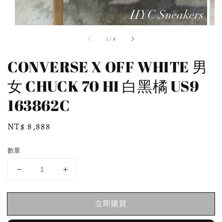
1
/
8
CONVERSE X OFF WHITE 男
女 CHUCK 70 HI 白黑橘 US9
163862C
Regular
NT$ 8,888
price
數量
立即購買