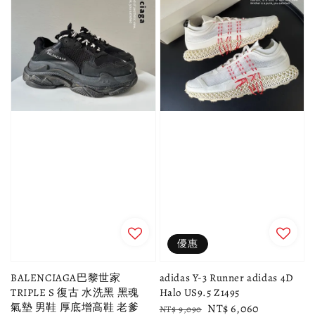
優惠
BALENCIAGA巴黎世家
adidas Y-3 Runner adidas 4D
TRIPLE S 復古 水洗黑 黑魂
Halo US9.5 Z1495
氣墊 男鞋 厚底增高鞋 老爹
Regular
Sale
NT$ 6,060
NT$ 9,090