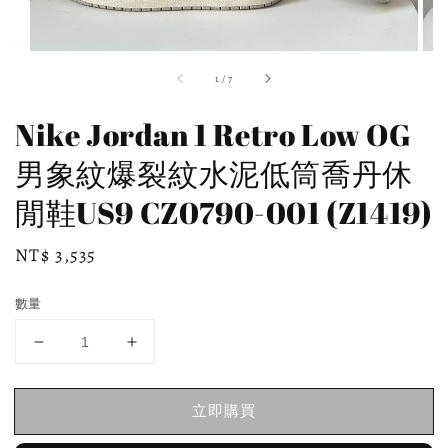
1
/
7
Nike Jordan 1 Retro Low OG
男象紋爆裂紋水泥低筒喬丹休
閒鞋US9 CZ0790-001 (Z1419)
Regular
NT$ 3,535
price
數量
立即購買