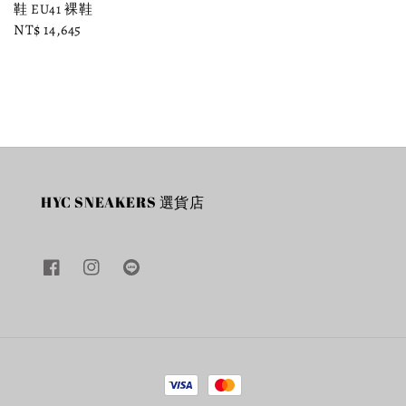
鞋 EU41 裸鞋
price
price
Regular
NT$ 14,645
price
HYC SNEAKERS 選貨店