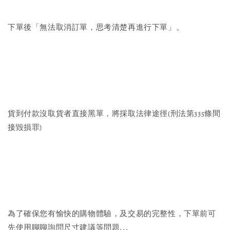
下單後「無法取消訂單，思考清楚再進行下單」。
貨到付款沒取貨者直接黑單，將採取法律途徑(刑法第335條間
接毀損罪)
為了確保您有愉快的購物體驗，及交易的完整性，下單前可
先使用聊聊詢問尺寸建議等問題...