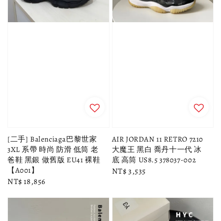
[二手] Balenciaga巴黎世家
AIR JORDAN 11 RETRO 7210
3XL 系帶 時尚 防滑 低筒 老
大魔王 黑白 喬丹十一代 冰
爸鞋 黑銀 做舊版 EU41 裸鞋
底 高筒 US8.5 378037-002
【A001】
Regular
NT$ 3,535
Regular
NT$ 18,856
price
price