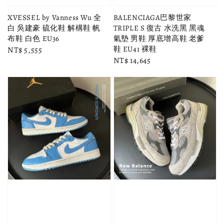
XVESSEL by Vanness Wu 全
BALENCIAGA巴黎世家
白 吳建豪 硫化鞋 解構鞋 帆
TRIPLE S 復古 水洗黑 黑魂
布鞋 白色 EU36
氣墊 男鞋 厚底增高鞋 老爹
鞋 EU41 裸鞋
Regular
NT$ 5,555
Regular
NT$ 14,645
price
price