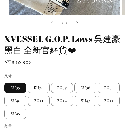
1
/
2
XVESSEL G.O.P. Lows 吳建豪
黑白 全新官網貨❤️
Regular
NT$ 10,908
price
尺寸
EU35
EU36
EU37
EU38
EU39
EU40
EU41
EU42
EU43
EU44
EU45
數量