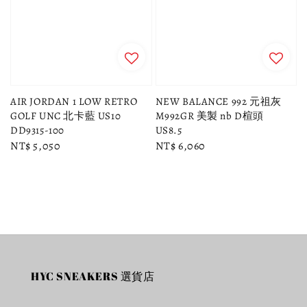
AIR JORDAN 1 LOW RETRO
NEW BALANCE 992 元祖灰
GOLF UNC 北卡藍 US10
M992GR 美製 nb D楦頭
DD9315-100
US8.5
Regular
NT$ 5,050
Regular
NT$ 6,060
price
price
HYC SNEAKERS 選貨店