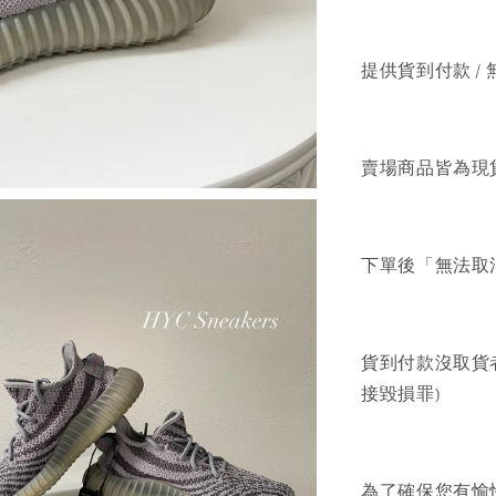
提供貨到付款 / 
賣場商品皆為現
下單後「無法取
貨到付款沒取貨
接毀損罪)
為了確保您有愉