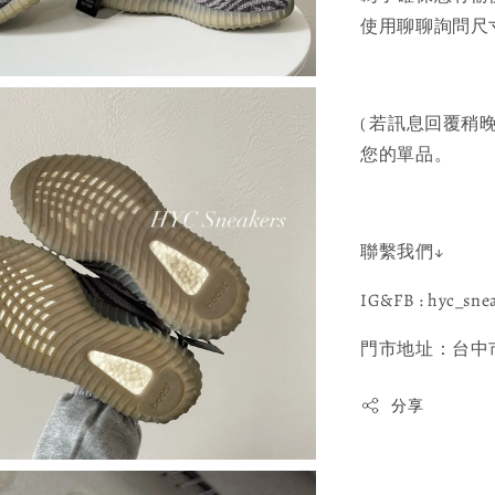
使用聊聊詢問尺寸
( 若訊息回覆稍晚
您的單品。
聯繫我們↓
IG&FB : hyc_sne
門市地址：台中市
分享