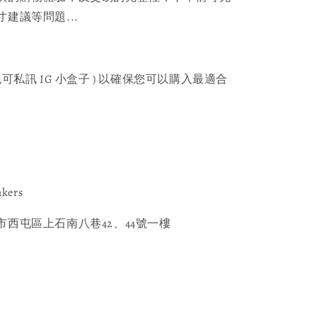
建議等問題... 
可私訊 IG 小盒子 ) 以確保您可以購入最適合
akers
西屯區上石南八巷42、44號一樓