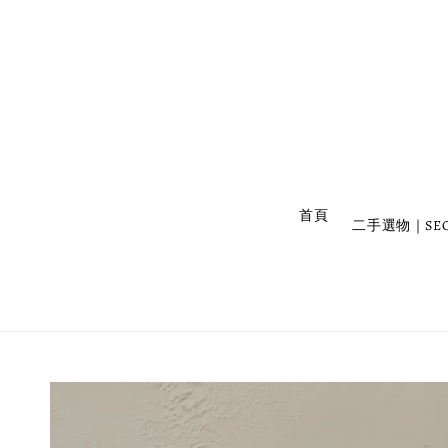
                    首頁

二手選物｜SEC