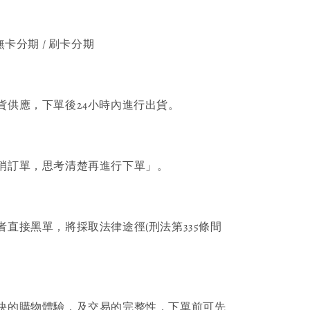
無卡分期 / 刷卡分期
貨供應，下單後24小時內進行出貨。
消訂單，思考清楚再進行下單」。
者直接黑單，將採取法律途徑(刑法第335條間
快的購物體驗，及交易的完整性，下單前可先