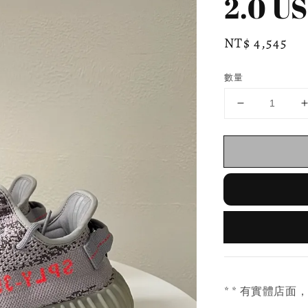
2.0 U
Regular
NT$ 4,545
price
數量
* * 有實體店面