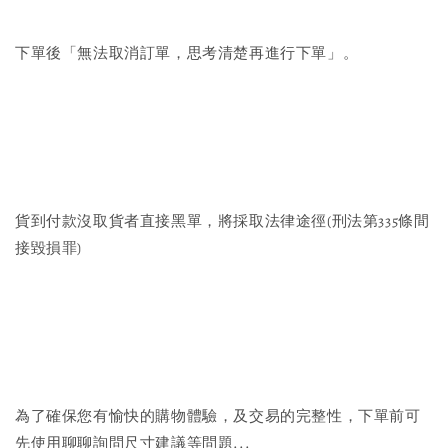
下單後「無法取消訂單，思考清楚再進行下單」。
貨到付款沒取貨者直接黑單，將採取法律途徑(刑法第335條間
接毀損罪)
為了確保您有愉快的購物體驗，及交易的完整性，下單前可
先使用聊聊詢問尺寸建議等問題...