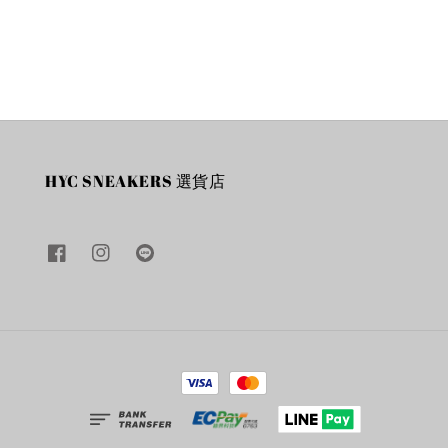
price
price
price
HYC SNEAKERS 選貨店