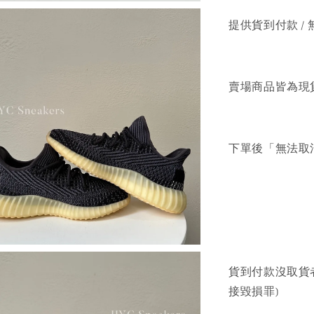
提供貨到付款 / 
賣場商品皆為現
下單後「無法取
貨到付款沒取貨
接毀損罪)