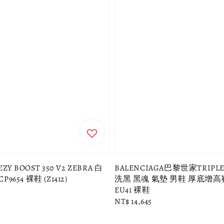
EZY BOOST 350 V2 ZEBRA 白
BALENCIAGA巴黎世家TRIPLE
P9654 裸鞋 (Z1412)
洗黑 黑魂 氣墊 男鞋 厚底增高
EU41 裸鞋
Regular
NT$ 14,645
price