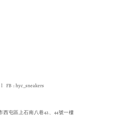
l FB : hyc_sneakers
西屯區上石南八巷42、44號一樓