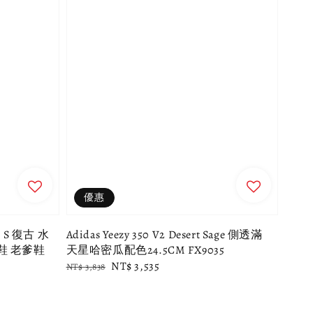
優惠
 S 復古 水
Adidas Yeezy 350 V2 Desert Sage 側透滿
鞋 老爹鞋
天星哈密瓜配色24.5CM FX9035
Regular
Sale
NT$ 3,535
NT$ 3,838
price
price