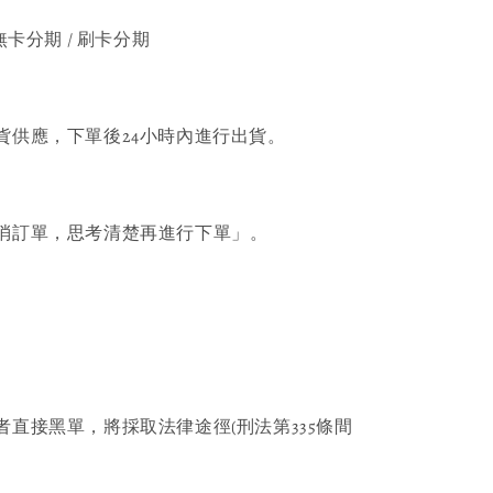
無卡分期 / 刷卡分期
貨供應，下單後24小時內進行出貨。
消訂單，思考清楚再進行下單」。
者直接黑單，將採取法律途徑(刑法第335條間