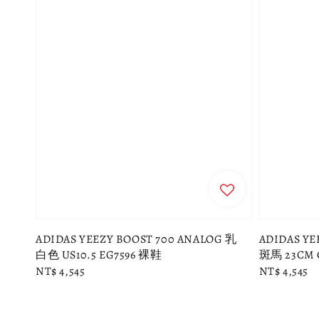
ADIDAS YEEZY BOOST 700 ANALOG 乳
ADIDAS YE
白色 US10.5 EG7596 裸鞋
斑馬 23CM C
Regular
NT$ 4,545
Regular
NT$ 4,545
price
price