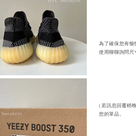
為了確保您有愉
使用聊聊詢問尺寸
( 若訊息回覆稍晚
您的單品。