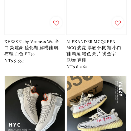
XVESSEL by Vanness Wu 全
ALEXANDER MCQUEEN
白 吳建豪 硫化鞋 解構鞋 帆
MCQ 麥昆 厚底 休閒鞋 小白
布鞋 白色 EU36
鞋 粉尾 粉色 亮片 燙金字
EU35 裸鞋
Regular
NT$ 5,555
Regular
NT$ 6,060
price
price