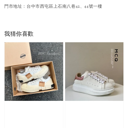
門市地址：台中市西屯區上石南八巷42、44號一樓
我猜你喜歡