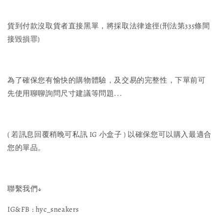
貨到付款沒取貨者直接黑單，將採取法律途徑(刑法第335條間
接毀損罪)
為了確保您有愉快的購物體驗，及交易的完整性，下單前可
先使用聊聊詢問尺寸建議等問題...
( 若訊息回覆稍晚可私訊 IG 小盒子 ) 以確保您可以購入最適合
您的單品。
聯繫我們↓
IG&FB : hyc_sneakers