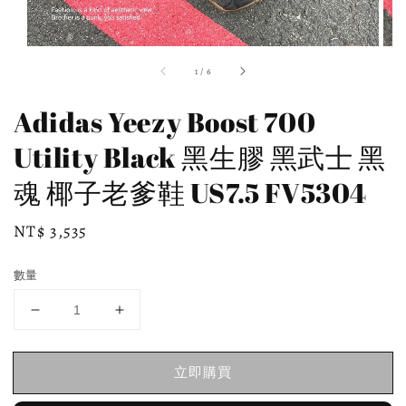
1
/
6
Adidas Yeezy Boost 700
Utility Black 黑生膠 黑武士 黑
魂 椰子老爹鞋 US7.5 FV5304
Regular
NT$ 3,535
price
數量
立即購買