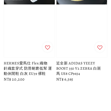
HERMES愛馬仕 Flex 織物
近全新 ADIDAS YEEZY
針織套穿式 防滑耐磨低幫 運
BOOST 350 V2 ZEBRA 白斑
動休閒鞋 白灰 EU39 裸鞋
馬 US8 CP9654
Regular
NT$ 20,200
Regular
NT$ 6,565
price
price