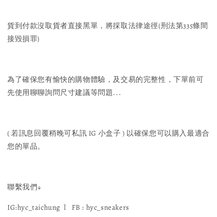
貨到付款沒取貨者直接黑單，將採取法律途徑(刑法第335條間
接毀損罪)
為了確保您有愉快的購物體驗，及交易的完整性，下單前可
先使用聊聊詢問尺寸建議等問題...
( 若訊息回覆稍晚可私訊 IG 小盒子 ) 以確保您可以購入最適合
您的單品。
聯繫我們↓
IG:hyc_taichung l FB : hyc_sneakers