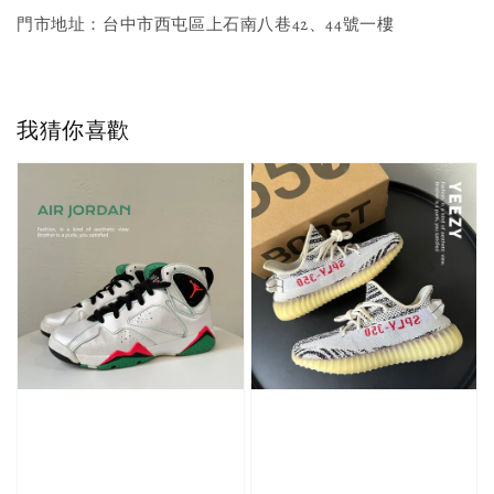
門市地址：台中市西屯區上石南八巷42、44號一樓
我猜你喜歡