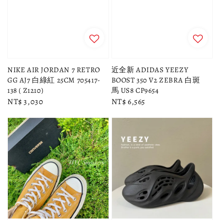
NIKE AIR JORDAN 7 RETRO
近全新 ADIDAS YEEZY
GG AJ7 白綠紅 25CM 705417-
BOOST 350 V2 ZEBRA 白斑
138 ( Z1210)
馬 US8 CP9654
Regular
NT$ 3,030
Regular
NT$ 6,565
price
price