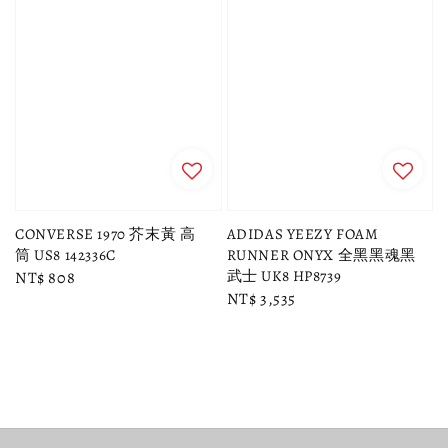
CONVERSE 1970 芥末黃 高
ADIDAS YEEZY FOAM
筒 US8 142336C
RUNNER ONYX 全黑黑魂黑
武士 UK8 HP8739
Regular
NT$ 808
Regular
NT$ 3,535
price
price