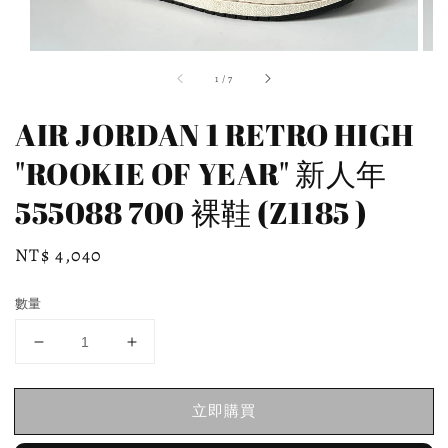
1
/
7
AIR JORDAN 1 RETRO HIGH
"ROOKIE OF YEAR" 新人年
555088 700 裸鞋 (Z1185 )
Regular
NT$ 4,040
price
數量
立即購買