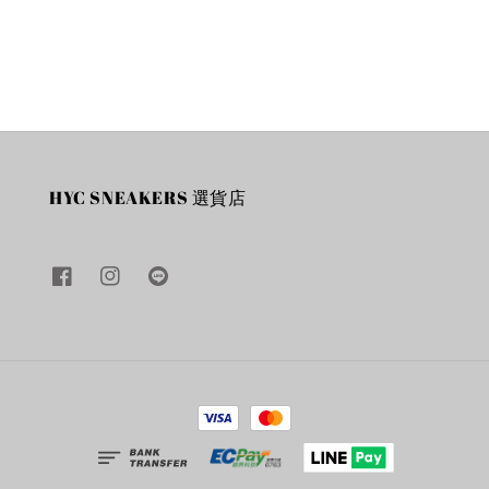
price
price
price
HYC SNEAKERS 選貨店