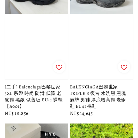
[二手] Balenciaga巴黎世家
BALENCIAGA巴黎世家
3XL 系帶 時尚 防滑 低筒 老
TRIPLE S 復古 水洗黑 黑魂
爸鞋 黑銀 做舊版 EU41 裸鞋
氣墊 男鞋 厚底增高鞋 老爹
【A001】
鞋 EU41 裸鞋
Regular
NT$ 18,856
Regular
NT$ 14,645
price
price