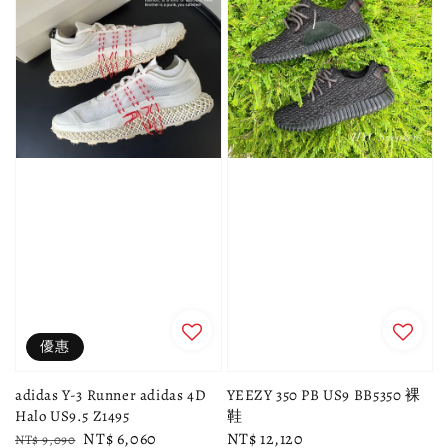
優惠
adidas Y-3 Runner adidas 4D
YEEZY 350 PB US9 BB5350 裸
Halo US9.5 Z1495
鞋
Regular
Sale
NT$ 6,060
Regular
NT$ 12,120
NT$ 9,090