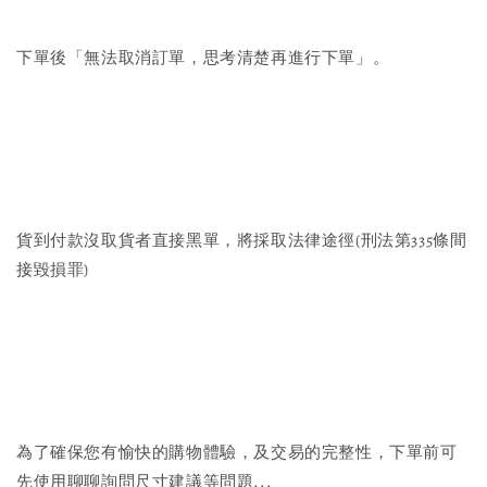
下單後「無法取消訂單，思考清楚再進行下單」。
貨到付款沒取貨者直接黑單，將採取法律途徑(刑法第335條間
接毀損罪)
為了確保您有愉快的購物體驗，及交易的完整性，下單前可
先使用聊聊詢問尺寸建議等問題...