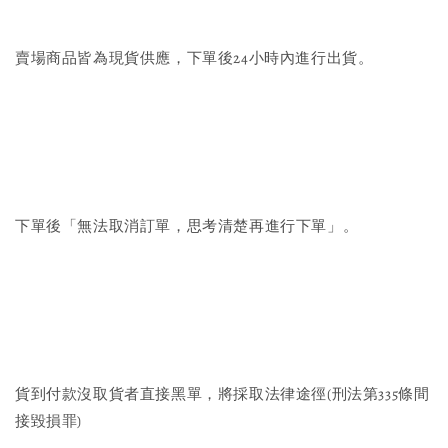
賣場商品皆為現貨供應，下單後24小時內進行出貨。
下單後「無法取消訂單，思考清楚再進行下單」。
貨到付款沒取貨者直接黑單，將採取法律途徑(刑法第335條間
接毀損罪)