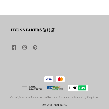
HYC SNEAKERS 選貨店
Copyright © 2026 hycsneakersonlinestore. E-commerce Powered by
EasyStore
購買須知
|
退換貨政策