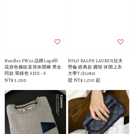
Needles FW22 品牌Logo印
POLO RALPH LAUREN拉夫
花拼色條紋直筒休閒褲 男女
勞倫 經典款 圓領 休閒上衣
同款 翠綠色 SIZE : S
大學T (Z1080)
Regular
NT$ 5,050
Regular
從
NT$ 1,010
起
price
price