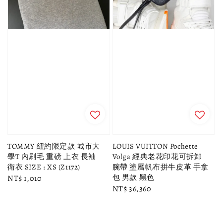
TOMMY 紐約限定款 城市大
LOUIS VUITTON Pochette
學T 內刷毛 重磅 上衣 長袖
Volga 經典老花印花可拆卸
衛衣 SIZE : XS (Z1172)
腕帶 塗層帆布拼牛皮革 手拿
包 男款 黑色
Regular
NT$ 1,010
Regular
NT$ 36,360
price
price