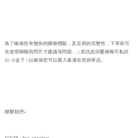
為了確保您有愉快的購物體驗，及交易的完整性，下單前可
先使用聊聊詢問尺寸建議等問題... ( 若訊息回覆稍晚可私訊
IG 小盒子 ) 以確保您可以購入最適合您的單品。
聯繫我們↓
IG&FB : hyc_sneakers