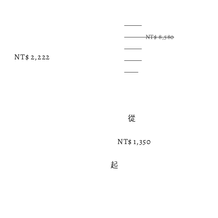
Regular 
Sale 
price
price
NT$ 8,580
NT$ 2,222
          從

NT$ 1,350
起
