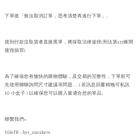
下單後「無法取消訂單，思考清楚再進行下單」。
貨到付款沒取貨者直接黑單，將採取法律途徑(刑法第335條間
接毀損罪)
為了確保您有愉快的購物體驗，及交易的完整性，下單前可
先使用聊聊詢問尺寸建議等問題... ( 若訊息回覆稍晚可私訊 
IG 小盒子 ) 以確保您可以購入最適合您的單品。
聯繫我們↓
IG&FB : hyc_sneakers