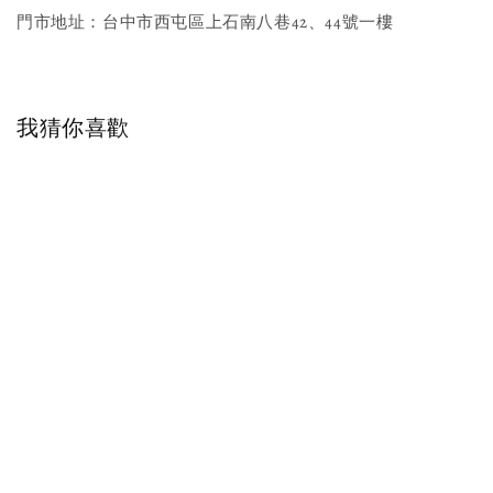
門市地址：台中市西屯區上石南八巷42、44號一樓
我猜你喜歡