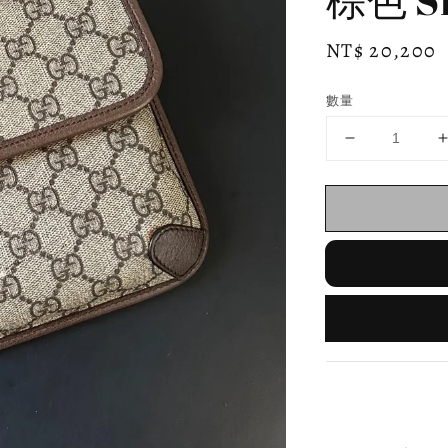
Regular
NT$ 20,200
price
數量