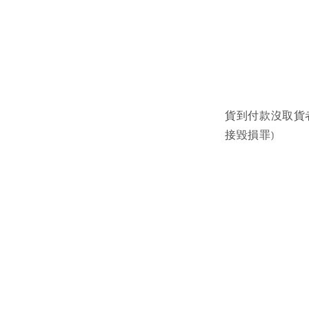
貨到付款沒取貨
接毀損罪)