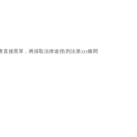
者直接黑單，將採取法律途徑(刑法第335條間