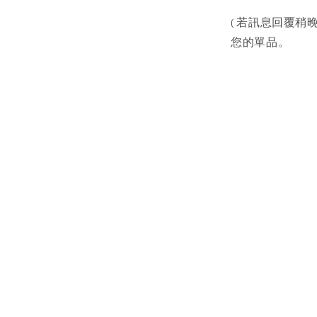
( 若訊息回覆稍晚
您的單品。