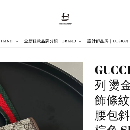
 HAND
全新鞋款品牌分類｜BRAND
設計師品牌｜DESIGN
GUCCI
列 燙
飾條紋
腰包斜
棕色 SI