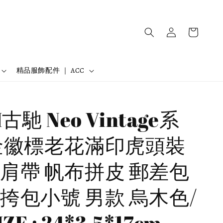
精品服飾配件 ｜ ACC
古馳 Neo Vintage系
金徽標老花滿印虎頭裝
肩帶 帆布拼皮 郵差包
挎包小號 男款 烏木色/
ZE : 24*3.5*17cm