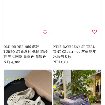
OLD ORDER 渦輪跑鞋
NIKE DAYBREAK SP TEAL
TURBO GT新系列 低筒 跑步
TINT CZ0614-300 灰藍麂皮
鞋 男女同款 白銀色 黑銀色
水藍勾 US9
Regular
NT$ 4,380
Regular
NT$ 1,515
price
price