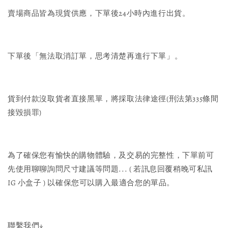
賣場商品皆為現貨供應，下單後24小時內進行出貨。
下單後「無法取消訂單，思考清楚再進行下單」。
貨到付款沒取貨者直接黑單，將採取法律途徑(刑法第335條間
接毀損罪)
為了確保您有愉快的購物體驗，及交易的完整性，下單前可
先使用聊聊詢問尺寸建議等問題... ( 若訊息回覆稍晚可私訊
IG 小盒子 ) 以確保您可以購入最適合您的單品。
聯繫我們↓