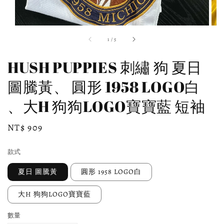
1
/
5
HUSH PUPPIES 刺繡 狗 夏日
圖騰黃、 圓形 1958 LOGO白
、大H 狗狗LOGO寶寶藍 短袖
Regular
NT$ 909
price
款式
夏日 圖騰黃
圓形 1958 LOGO白
大H 狗狗LOGO寶寶藍
數量