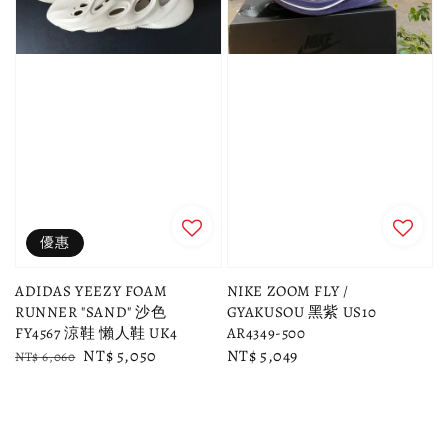
優惠
ADIDAS YEEZY FOAM
NIKE ZOOM FLY /
RUNNER "SAND" 沙色
GYAKUSOU 黑紫 US10
FY4567 涼鞋 懶人鞋 UK4
AR4349-500
Regular
Sale
NT$ 5,050
Regular
NT$ 5,049
NT$ 6,060
price
price
price