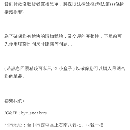
貨到付款沒取貨者直接黑單，將採取法律途徑(刑法第335條間
接毀損罪)
為了確保您有愉快的購物體驗，及交易的完整性，下單前可
先使用聊聊詢問尺寸建議等問題...
( 若訊息回覆稍晚可私訊 IG 小盒子 ) 以確保您可以購入最適合
您的單品。
聯繫我們↓
IG&FB : hyc_sneakers
門市地址：台中市西屯區上石南八巷42、44號一樓