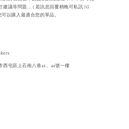
議等問題... ( 若訊息回覆稍晚可私訊 IG 
保您可以購入最適合您的單品。
akers
西屯區上石南八巷42、44號一樓