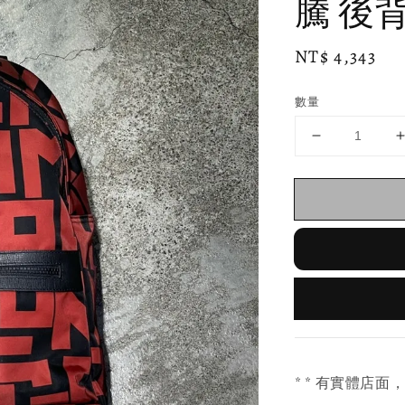
騰 後
Regular
NT$ 4,343
price
數量
* * 有實體店面