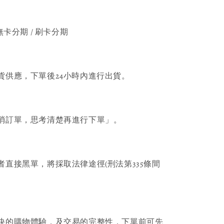
無卡分期 / 刷卡分期
貨供應，下單後24小時內進行出貨。
消訂單，思考清楚再進行下單」。
者直接黑單，將採取法律途徑(刑法第335條間
快的購物體驗，及交易的完整性，下單前可先