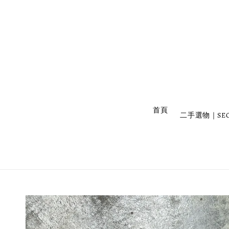
                    首頁

二手選物｜SEC