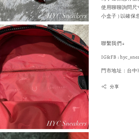
使用聊聊詢問尺寸建
小盒子 ) 以確
聯繫我們↓
IG&FB : hyc_sne
門市地址：台中市
分享