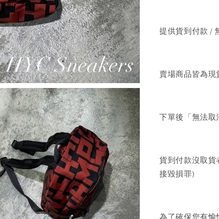
提供貨到付款 / 
賣場商品皆為現
下單後「無法取
貨到付款沒取貨
接毀損罪)
為了確保您有愉