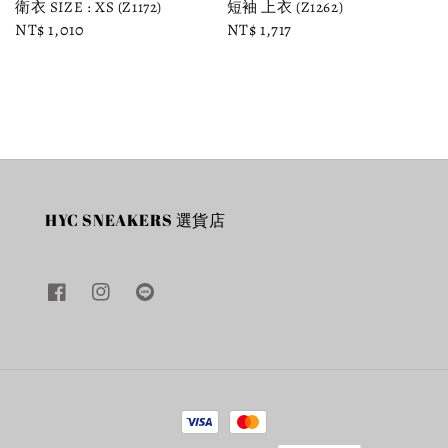
衛衣 SIZE : XS (Z1172)
短袖 上衣 (Z1262)
Regular
NT$ 1,010
Regular
NT$ 1,717
price
price
HYC SNEAKERS 選貨店