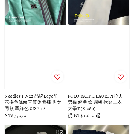
Needles FW22 品牌Logo印
POLO RALPH LAUREN拉夫
花拼色條紋直筒休閒褲 男女
勞倫 經典款 圓領 休閒上衣
同款 翠綠色 SIZE : S
大學T (Z1080)
Regular
NT$ 5,050
Regular
從
NT$ 1,010
起
price
price