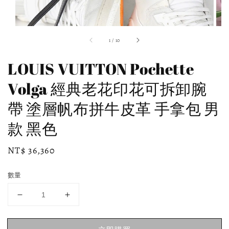
1
/
10
LOUIS VUITTON Pochette
Volga 經典老花印花可拆卸腕
帶 塗層帆布拼牛皮革 手拿包 男
款 黑色
Regular
NT$ 36,360
price
數量