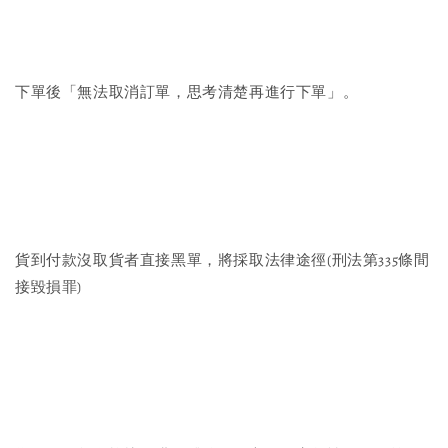
下單後「無法取消訂單，思考清楚再進行下單」。
貨到付款沒取貨者直接黑單，將採取法律途徑(刑法第335條間
接毀損罪)