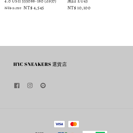
4.0 US11 555088-180 (Z937)
黑白 EU43
Regular
Sale
NT$ 4,545
Regular
NT$ 10,100
NT$ 5,757
price
price
price
HYC SNEAKERS 選貨店