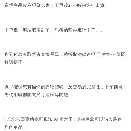
賣場商品皆為現貨供應，下單後24小時內進行出貨。
下單後「無法取消訂單，思考清楚再進行下單」。
貨到付款沒取貨者直接黑單，將採取法律途徑(刑法第335條間
接毀損罪)
為了確保您有愉快的購物體驗，及交易的完整性，下單前可
先使用聊聊詢問尺寸建議等問題...
( 若訊息回覆稍晚可私訊 IG 小盒子 ) 以確保您可以購入最適合
您的單品。