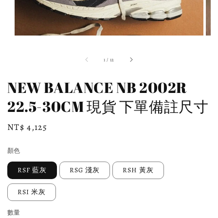
1
/
12
NEW BALANCE NB 2002R
22.5-30CM 現貨 下單備註尺寸
Regular
NT$ 4,125
price
顏色
RSF 藍灰
RSG 淺灰
RSH 黃灰
RSI 米灰
數量