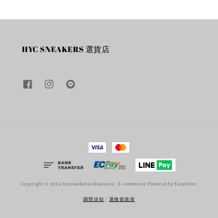
HYC SNEAKERS 選貨店
Copyright © 2026 hycsneakersonlinestore. E-commerce Powered by
EasyStore
購買須知
|
退換貨政策