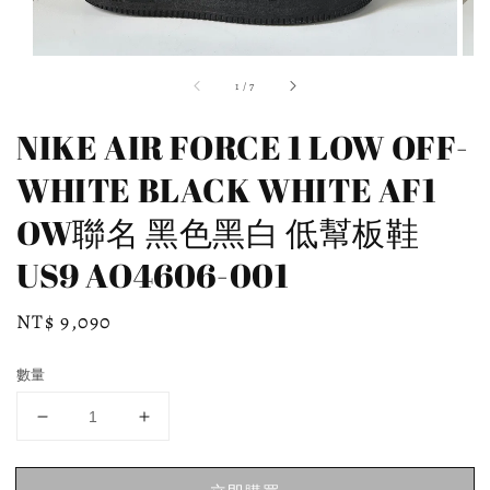
1
/
7
NIKE AIR FORCE 1 LOW OFF-
WHITE BLACK WHITE AF1
OW聯名 黑色黑白 低幫板鞋
US9 AO4606-001
Regular
NT$ 9,090
price
數量