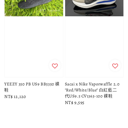
YEEZY 350 PB US9 BB5350 裸
Sacai x Nike Vaporwaffle 2.0
鞋
"Red/White/Blue" 白紅藍二
代US9.5 CV1363-100 裸鞋
Regular
NT$ 12,120
Regular
NT$ 9,595
price
price