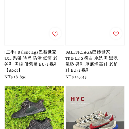
[二手] Balenciaga巴黎世家
BALENCIAGA巴黎世家
3XL 系帶 時尚 防滑 低筒 老
TRIPLE S 復古 水洗黑 黑魂
爸鞋 黑銀 做舊版 EU41 裸鞋
氣墊 男鞋 厚底增高鞋 老爹
【A001】
鞋 EU41 裸鞋
Regular
NT$ 18,856
Regular
NT$ 14,645
price
price