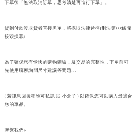
下單後「無法取消訂單，思考清楚再進行下單」。
貨到付款沒取貨者直接黑單，將採取法律途徑(刑法第335條間
接毀損罪)
為了確保您有愉快的購物體驗，及交易的完整性，下單前可
先使用聊聊詢問尺寸建議等問題...
( 若訊息回覆稍晚可私訊 IG 小盒子 ) 以確保您可以購入最適合
您的單品。
聯繫我們↓