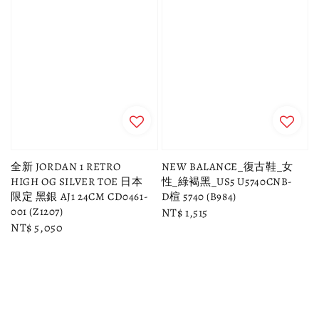
全新 JORDAN 1 RETRO
NEW BALANCE_復古鞋_女
HIGH OG SILVER TOE 日本
性_綠褐黑_US5 U5740CNB-
限定 黑銀 AJ1 24CM CD0461-
D楦 5740 (B984)
001 (Z1207)
Regular
NT$ 1,515
Regular
NT$ 5,050
price
price