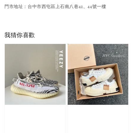
門市地址：台中市西屯區上石南八巷42、44號一樓
我猜你喜歡