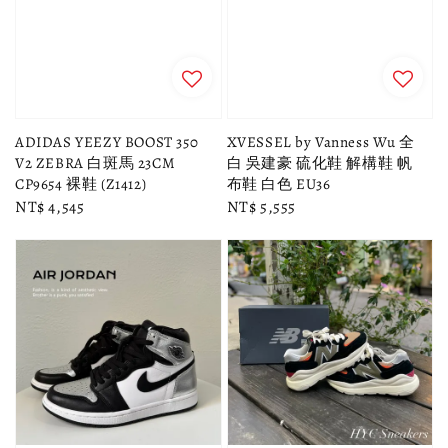
ADIDAS YEEZY BOOST 350
XVESSEL by Vanness Wu 全
V2 ZEBRA 白斑馬 23CM
白 吳建豪 硫化鞋 解構鞋 帆
CP9654 裸鞋 (Z1412)
布鞋 白色 EU36
Regular
NT$ 4,545
Regular
NT$ 5,555
price
price