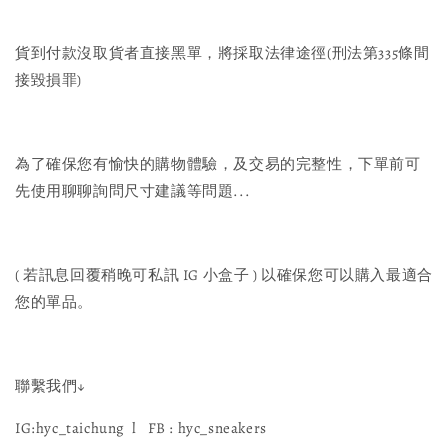
貨到付款沒取貨者直接黑單，將採取法律途徑(刑法第335條間
接毀損罪)
為了確保您有愉快的購物體驗，及交易的完整性，下單前可
先使用聊聊詢問尺寸建議等問題...
( 若訊息回覆稍晚可私訊 IG 小盒子 ) 以確保您可以購入最適合
您的單品。
聯繫我們↓
IG:hyc_taichung l FB : hyc_sneakers