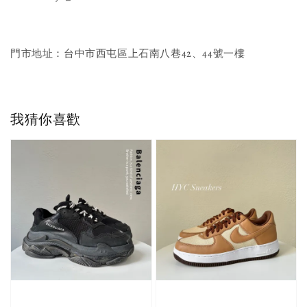
門市地址：台中市西屯區上石南八巷42、44號一樓
我猜你喜歡