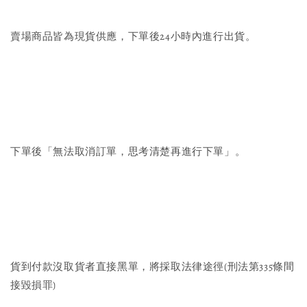
賣場商品皆為現貨供應，下單後24小時內進行出貨。
下單後「無法取消訂單，思考清楚再進行下單」。
貨到付款沒取貨者直接黑單，將採取法律途徑(刑法第335條間
接毀損罪)