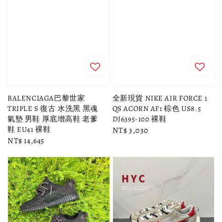
BALENCIAGA巴黎世家
全新現貨 NIKE AIR FORCE 1
TRIPLE S 復古 水洗黑 黑魂
QS ACORN AF1 棕色 US8.5
氣墊 男鞋 厚底增高鞋 老爹
DJ6395-100 裸鞋
鞋 EU41 裸鞋
Regular
NT$ 3,030
Regular
NT$ 14,645
price
price