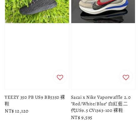
YEEZY 350 PB US9 BB5350 裸
Sacai x Nike Vaporwaffle 2.0
鞋
"Red/White/Blue" 白紅藍二
代US9.5 CV1363-100 裸鞋
Regular
NT$ 12,120
Regular
NT$ 9,595
price
price