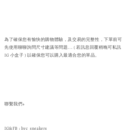
為了確保您有愉快的購物體驗，及交易的完整性，下單前可
先使用聊聊詢問尺寸建議等問題... ( 若訊息回覆稍晚可私訊
IG 小盒子 ) 以確保您可以購入最適合您的單品。
聯繫我們↓
IG&FB : hyc_sneakers