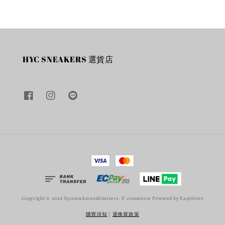
HYC SNEAKERS 選貨店
Copyright © 2026 hycsneakersonlinestore. E-commerce Powered by
EasyStore
購買須知
|
退換貨政策