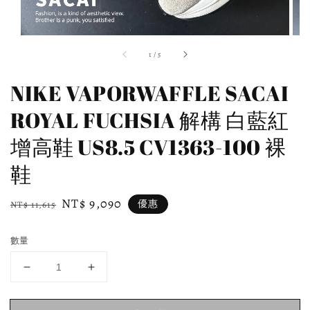
1
/
5
NIKE VAPORWAFFLE SACAI
ROYAL FUCHSIA 解構 白藍紅
增高鞋 US8.5 CV1363-100 裸
鞋
Regular
Sale
NT$ 9,090
優惠
NT$ 11,615
price
price
數量