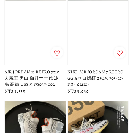
AIR JORDAN 11 RETRO 7210
NIKE AIR JORDAN 7 RETRO
大魔王 黑白 喬丹十一代 冰
GG AJ7 白綠紅 25CM 705417-
底 高筒 US8.5 378037-002
138 ( Z1210)
Regular
NT$ 3,535
Regular
NT$ 3,030
price
price