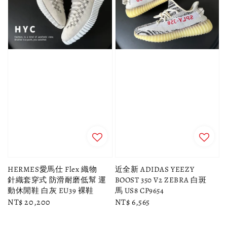
HERMES愛馬仕 Flex 織物
近全新 ADIDAS YEEZY
針織套穿式 防滑耐磨低幫 運
BOOST 350 V2 ZEBRA 白斑
動休閒鞋 白灰 EU39 裸鞋
馬 US8 CP9654
Regular
NT$ 20,200
Regular
NT$ 6,565
price
price