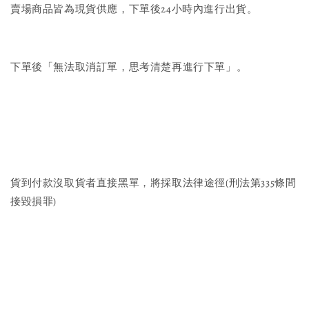
賣場商品皆為現貨供應，下單後24小時內進行出貨。
下單後「無法取消訂單，思考清楚再進行下單」。
貨到付款沒取貨者直接黑單，將採取法律途徑(刑法第335條間
接毀損罪)