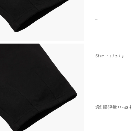
_
Size ：1 / 2 / 3
1號 腰評量35-48