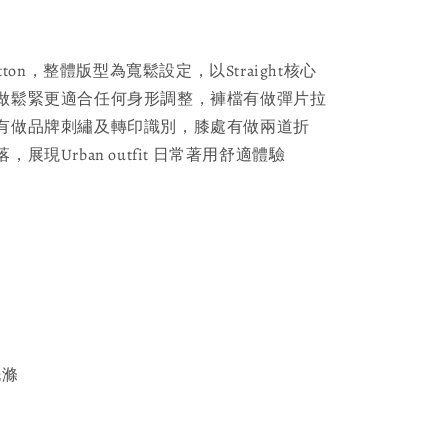
otton，整體版型為寬鬆設定，以Straight核心
做鬆緊更適合任何身形調整，褲檔有做彈片拉
有做品牌刺繡及轉印識別，膝處有做兩道折
展現Urban outfit 日常著用舒適體驗
洗滌