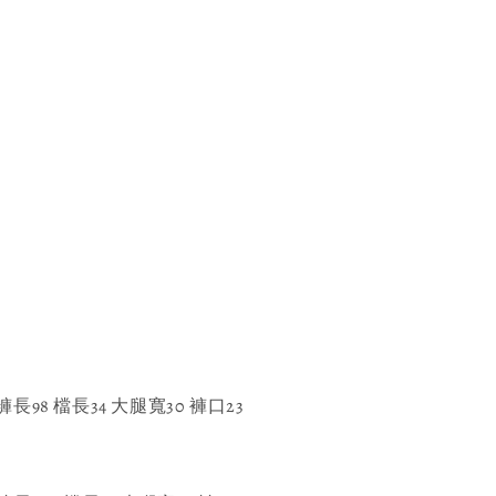
 褲長98 檔長34 大腿寬30 褲口23