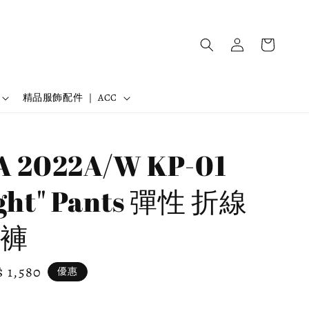
精品服飾配件 ｜ ACC
A 2022A/W KP-01
ight" Pants 彈性 折線
褲
e
 1,580
優惠
ce