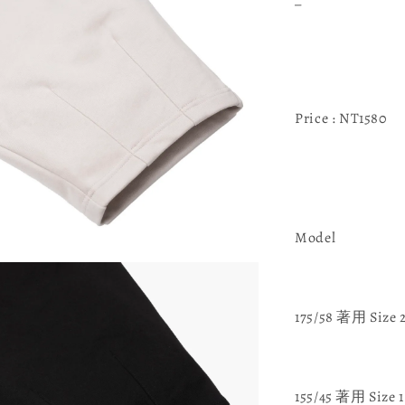
Price : NT1580
Model
175/58 著用 Size 
155/45 著用 Size 1