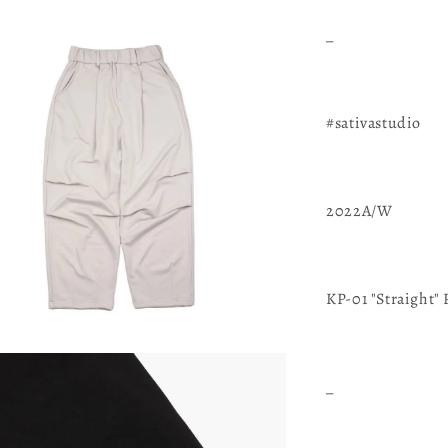
_
#sativastudio
2022A/W
KP-01 "Straight" 
_