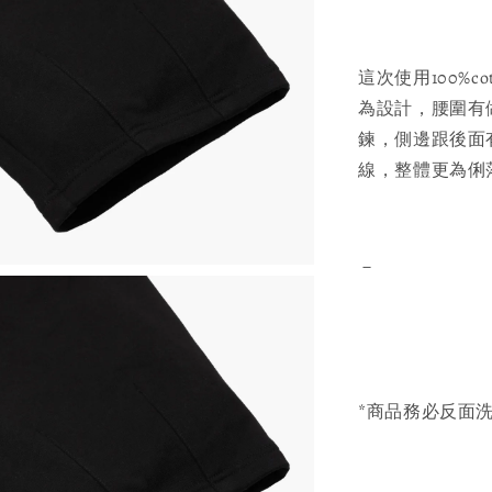
這次使用100%c
為設計，腰圍有
鍊，側邊跟後面
線，整體更為俐落，
－
*商品務必反面