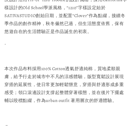
樣設計的Old School學派風格，“1210”字樣設定始於
SATIVASTUDIO創始日期，並配置“Clover”作為點綴，接續冬
季作品的創作精神，秋冬儼然已過，但生活態度依舊，保有
悠遊自在的生活體驗正是作品誕生的初衷。
-
本次作品布料採用100% Cotton透氣舒適純棉，質地柔順親
膚，給予行走於城市中不凡的涼感體驗，版型寬鬆設計展現
穿搭的延展性，使日常更加輕鬆愜意，穿搭與舒適形成多重
感受；領口滾邊設計支撐起整體穿著樣態，並在後片下擺處
輔以咬標點綴，作為urban outfit 著用層次的舒適體驗。
－