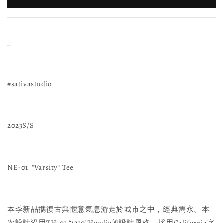
_
#sativastudio
2023S/S
NE-01 "Varsity" Tee
本季新品攜復古與愜意氣息游走於城市之中，經典雋永。本
次設計沿用TH-01 “1210”Hoodie的設計風格，採用California字