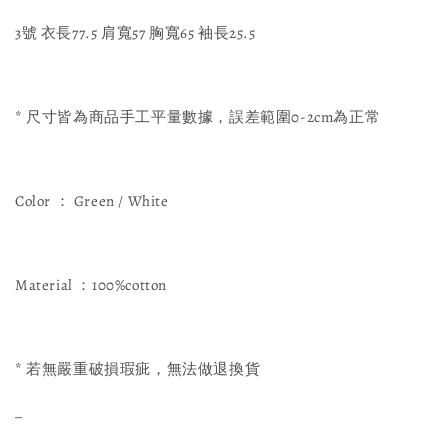
3號 衣長77.5 肩寬57 胸寬65 袖長25.5
* 尺寸皆為商品手工平量數據，誤差範圍0-2cm為正常
Color ： Green / White
Material ：100%cotton
* 若無嚴重破損瑕疵，無法做退換貨
_