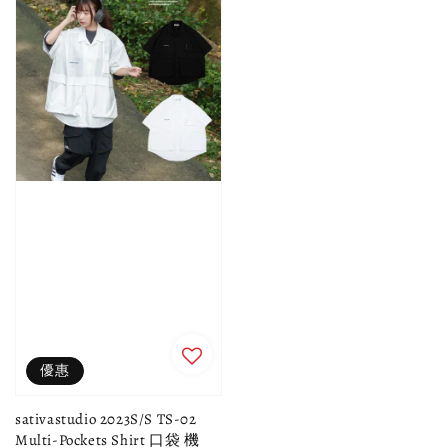
優惠
sativastudio 2023S/S TS-02
Multi-Pockets Shirt 口袋 機