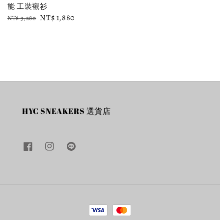
能 工裝襯衫
Regular
Sale
NT$ 1,880
NT$ 3,280
price
price
HYC SNEAKERS 選貨店