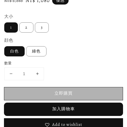
Regular
Sale
NT$ 1,080
優惠
NT$ 2,080
price
price
大小
1
2
3
顔色
白色
綠色
數量
立即購買
加入購物車
Add to wishlist