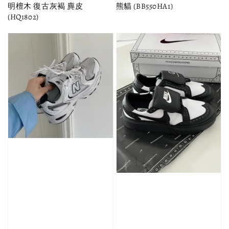
明檀木 復古灰褐 麂皮
熊貓 (BB550HA1)
(HQ1802)