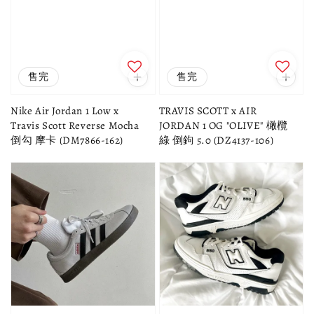
售完
售完
Nike Air Jordan 1 Low x
TRAVIS SCOTT x AIR
Travis Scott Reverse Mocha
JORDAN 1 OG "OLIVE" 橄欖
倒勾 摩卡 (DM7866-162)
綠 倒鉤 5.0 (DZ4137-106)