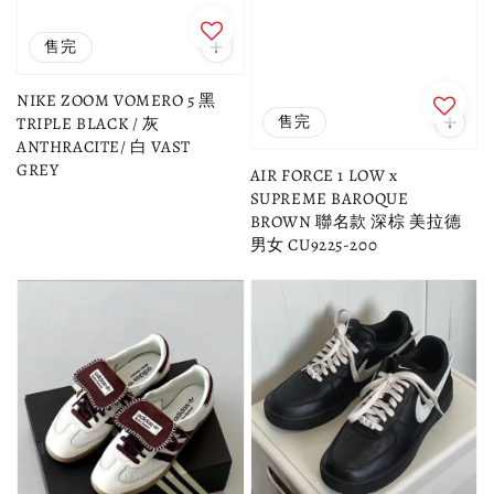
售完
NIKE ZOOM VOMERO 5 黑
售完
TRIPLE BLACK / 灰
ANTHRACITE/ 白 VAST
GREY
AIR FORCE 1 LOW x
SUPREME BAROQUE
BROWN 聯名款 深棕 美拉德
男女 CU9225-200