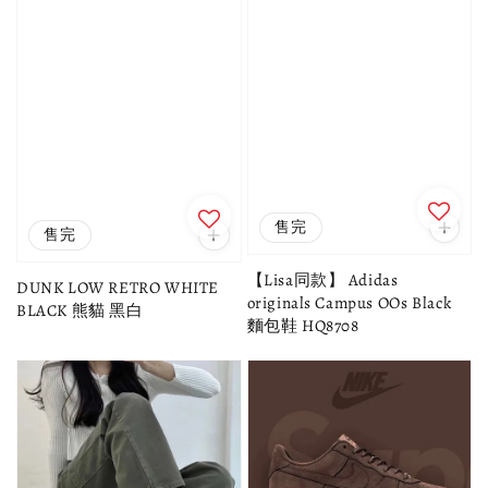
售完
售完
【Lisa同款】 Adidas
DUNK LOW RETRO WHITE
originals Campus OOs Black
BLACK 熊貓 黑白
麵包鞋 HQ8708