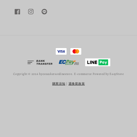
Copyright © 2026 hycsneakersonlinestore. E-commerce Powered by
EasyStore
購買須知
|
退換貨政策