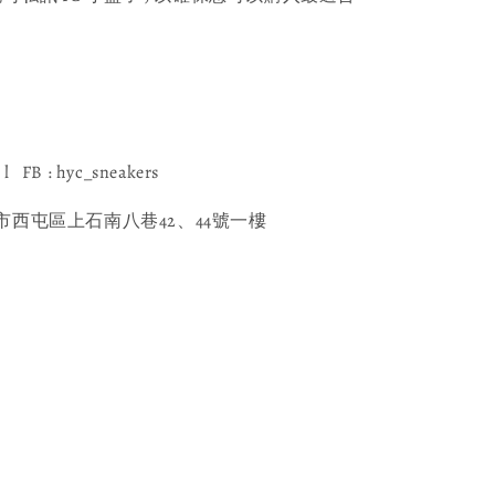
l FB : hyc_sneakers
西屯區上石南八巷42、44號一樓