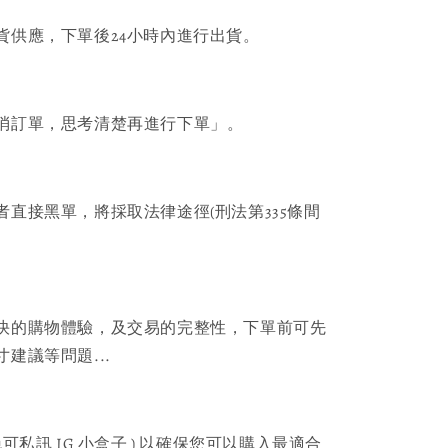
貨供應，下單後24小時內進行出貨。
消訂單，思考清楚再進行下單」。
者直接黑單，將採取法律途徑(刑法第335條間
快的購物體驗，及交易的完整性，下單前可先
建議等問題...
可私訊 IG 小盒子 ) 以確保您可以購入最適合