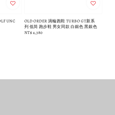
OLF UNC
OLD ORDER 渦輪跑鞋 TURBO GT新系
列 低筒 跑步鞋 男女同款 白銀色 黑銀色
Regular
NT$ 4,380
price