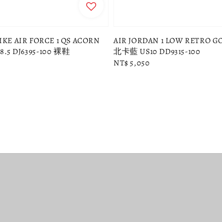
E AIR FORCE 1 QS ACORN
AIR JORDAN 1 LOW RETRO G
8.5 DJ6395-100 裸鞋
北卡藍 US10 DD9315-100
Regular
NT$ 5,050
price