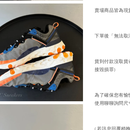
賣場商品皆為現
下單後「無法取
貨到付款沒取貨
接毀損罪)
為了確保您有愉
使用聊聊詢問尺寸
( 若訊息回覆稍晚