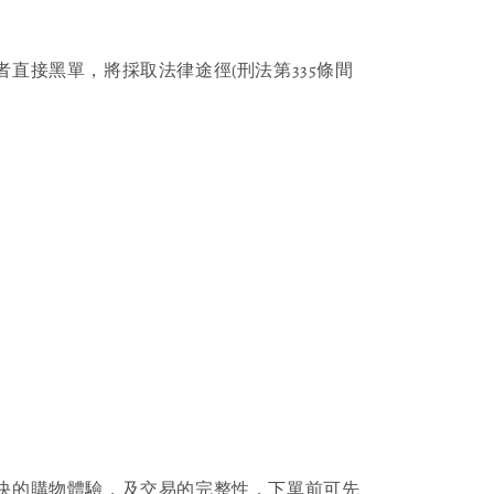
者直接黑單，將採取法律途徑(刑法第335條間
快的購物體驗，及交易的完整性，下單前可先