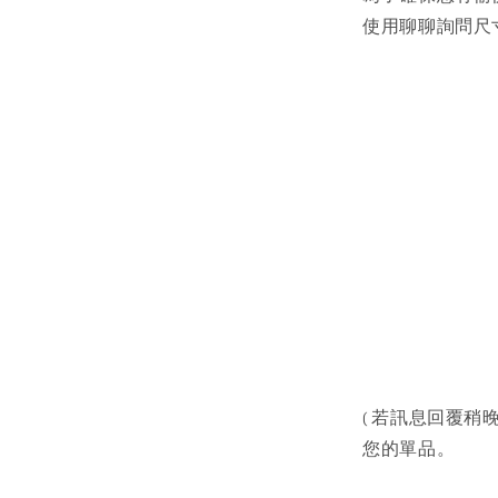
使用聊聊詢問尺寸
( 若訊息回覆稍晚
您的單品。