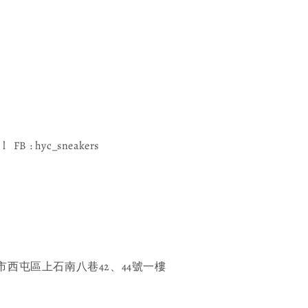
l FB : hyc_sneakers
西屯區上石南八巷42、44號一樓