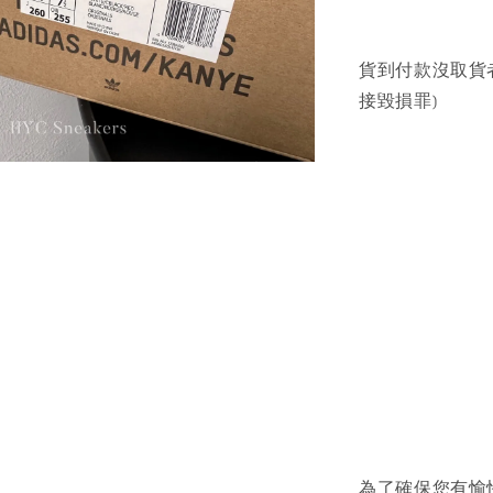
貨到付款沒取貨
接毀損罪)
為了確保您有愉