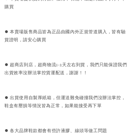
購買
⏺︎ 本賣場販售商品皆為正品由國內外正規管道購入，皆有驗
貨證明，請安心購買
⏺︎ 超商店到店，超商物流1-2天左右到貨，我們只能保證我們
出貨效率沒辦法掌控貨運配送，謝謝！！
⏺︎ 出貨使用自製厚紙箱，但運送難免碰撞我們沒辦法掌控，
鞋盒有壓損等情況皆為正常，如果能接受再下單
⏺︎ 各大品牌鞋款都會有些許液膠、線頭等做工問題