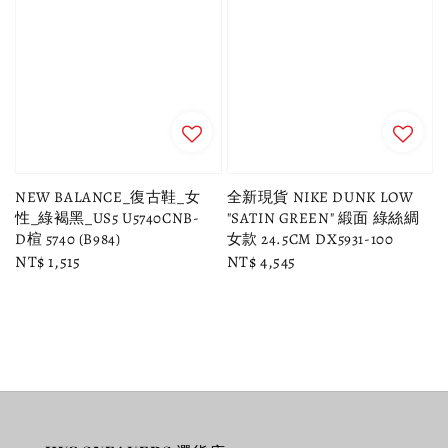
NEW BALANCE_復古鞋_女
全新現貨 NIKE DUNK LOW
性_綠褐黑_US5 U5740CNB-
"SATIN GREEN" 緞面 綠絲綢
D楦 5740 (B984)
女款 24.5CM DX5931-100
Regular
NT$ 1,515
Regular
NT$ 4,545
price
price