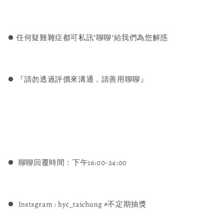
⏺︎ 任何疑難雜症都可私訊"聊聊"給我們為您解惑
⏺︎ 『請勿透過評價來溝通，請善用聊聊』
⏺︎ 聊聊回覆時間：下午16:00-24:00
⏺︎ Instsgram : hyc_taichung #不定期抽獎