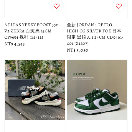
ADIDAS YEEZY BOOST 350
全新 JORDAN 1 RETRO
V2 ZEBRA 白斑馬 23CM
HIGH OG SILVER TOE 日本
CP9654 裸鞋 (Z1412)
限定 黑銀 AJ1 24CM CD0461-
001 (Z1207)
Regular
NT$ 4,545
Regular
NT$ 5,050
price
price