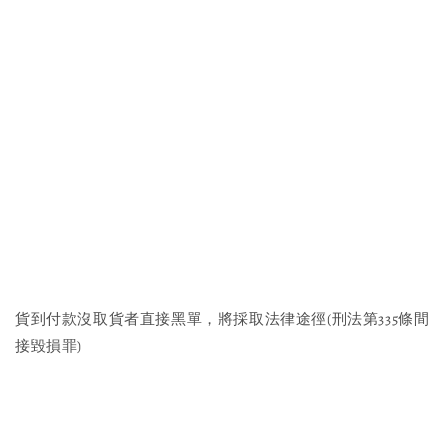
貨到付款沒取貨者直接黑單，將採取法律途徑(刑法第335條間
接毀損罪)