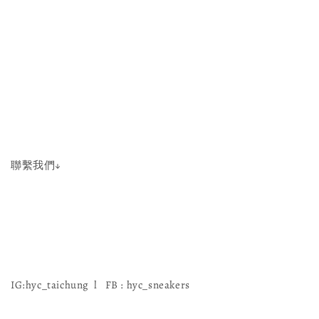
聯繫我們↓
IG:hyc_taichung l FB : hyc_sneakers