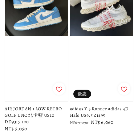
優惠
AIR JORDAN 1 LOW RETRO
adidas Y-3 Runner adidas 4D
GOLF UNC 北卡藍 US10
Halo US9.5 Z1495
DD9315-100
Regular
Sale
NT$ 6,060
NT$ 9,090
Regular
NT$ 5,050
price
price
price