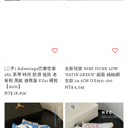
[二手] Balenciaga巴黎世家
全新現貨 NIKE DUNK LOW
3XL 系帶 時尚 防滑 低筒 老
"SATIN GREEN" 緞面 綠絲綢
爸鞋 黑銀 做舊版 EU41 裸鞋
女款 24.5CM DX5931-100
【A001】
Regular
NT$ 4,545
Regular
NT$ 18,856
price
price