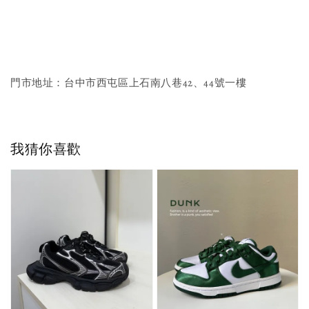
門市地址：台中市西屯區上石南八巷42、44號一樓
我猜你喜歡