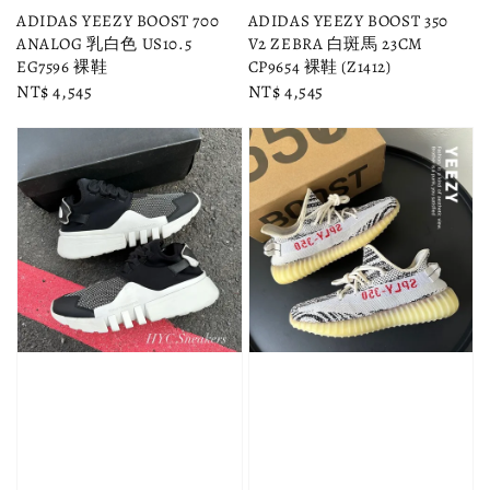
ADIDAS YEEZY BOOST 700
ADIDAS YEEZY BOOST 350
ANALOG 乳白色 US10.5
V2 ZEBRA 白斑馬 23CM
EG7596 裸鞋
CP9654 裸鞋 (Z1412)
Regular
NT$ 4,545
Regular
NT$ 4,545
price
price