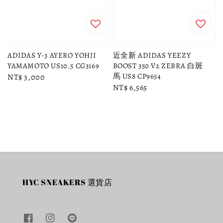
ADIDAS Y-3 AYERO YOHJI
近全新 ADIDAS YEEZY
YAMAMOTO US10.5 CG3169
BOOST 350 V2 ZEBRA 白斑
馬 US8 CP9654
Regular
NT$ 3,000
Regular
NT$ 6,565
price
price
HYC SNEAKERS 選貨店