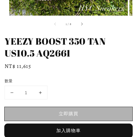
1
/
8
YEEZY BOOST 350 TAN
US10.5 AQ2661
Regular
NT$ 11,615
price
數量
立即購買
加入購物車