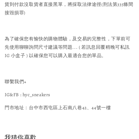
貨到付款沒取貨者直接黑單，將採取法律途徑(刑法第335條間
接毀損罪)
為了確保您有愉快的購物體驗，及交易的完整性，下單前可
先使用聊聊詢問尺寸建議等問題... ( 若訊息回覆稍晚可私訊
IG 小盒子 ) 以確保您可以購入最適合您的單品。
聯繫我們↓
IG&FB : hyc_sneakers
門市地址：台中市西屯區上石南八巷42、44號一樓
我猜你喜歡