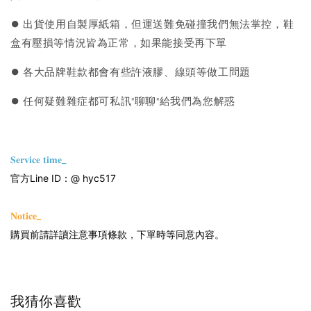
⏺︎ 出貨使用自製厚紙箱，但運送難免碰撞我們無法掌控，鞋
盒有壓損等情況皆為正常，如果能接受再下單
⏺︎ 各大品牌鞋款都會有些許液膠、線頭等做工問題
⏺︎ 任何疑難雜症都可私訊"聊聊"給我們為您解惑
𝐒𝐞𝐫𝐯𝐢𝐜𝐞 𝐭𝐢𝐦𝐞_
官方Line ID：@ hyc517
𝐍𝐨𝐭𝐢𝐜𝐞_
購買前請詳讀注意事項條款，下單時等同意內容。
我猜你喜歡