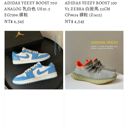
ADIDAS YEEZY BOOST 700
ADIDAS YEEZY BOOST 350
ANALOG 乳白色 US10.5
V2 ZEBRA 白斑馬 23CM
EG7596 裸鞋
CP9654 裸鞋 (Z1412)
Regular
NT$ 4,545
Regular
NT$ 4,545
price
price