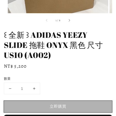
1
/
8
꒰ 全新 ꒱ ADIDAS YEEZY
SLIDE 拖鞋 ONYX 黑色 尺寸
US10 (A002)
Regular
NT$ 5,200
price
數量
立即購買