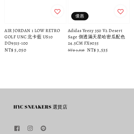
優惠
AIR JORDAN 1 LOW RETRO
Adidas Yeezy 350 V2 Desert
GOLF UNC 北卡藍 US10
Sage 側透滿天星哈密瓜配色
DD9315-100
24.5CM FX9035
Regular
NT$ 5,050
Regular
Sale
NT$ 3,535
NT$ 3,838
price
price
price
HYC SNEAKERS 選貨店