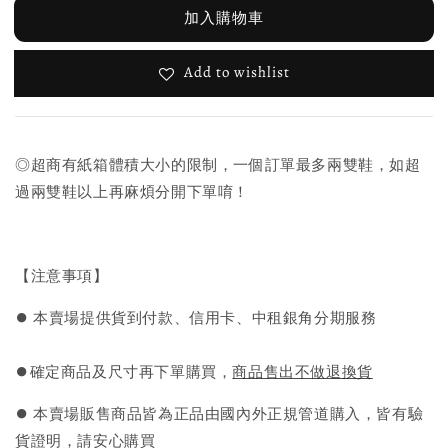
加入購物車
Add to wishlist
◎超商有紙箱體積大小的限制，一個訂單最多兩雙鞋，如超
過兩雙鞋以上再麻煩分開下單唷！
【注意事項】
⏺︎ 本賣場提供貨到付款、信用卡、中租銀角分期服務
⏺︎確定商品及尺寸再下單購買，
商品售出不做退換貨
⏺︎ 本賣場販售商品皆為正品由國內外正規管道購入，皆有驗
貨證明，請安心購買