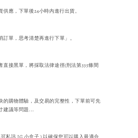
貨供應，下單後24小時內進行出貨。
消訂單，思考清楚再進行下單」。
者直接黑單，將採取法律途徑(刑法第335條間
快的購物體驗，及交易的完整性，下單前可先
建議等問題...
可私訊 IG 小盒子 ) 以確保您可以購入最適合