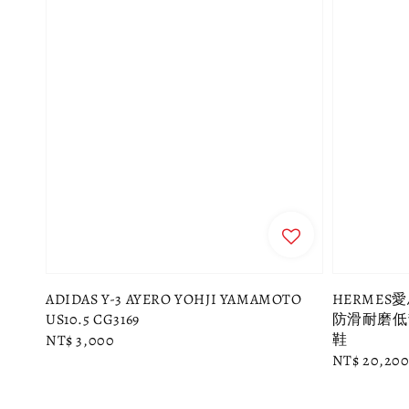
ADIDAS Y-3 AYERO YOHJI YAMAMOTO
HERMES愛
US10.5 CG3169
防滑耐磨低幫
鞋
Regular
NT$ 3,000
Regular
NT$ 20,20
price
price