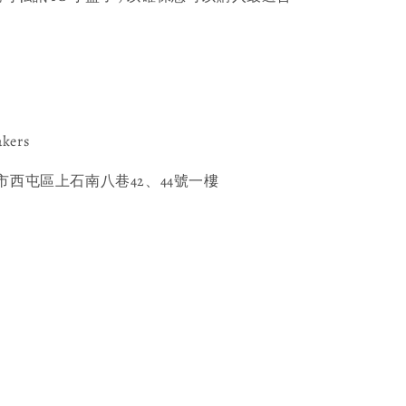
akers
西屯區上石南八巷42、44號一樓