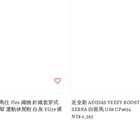
馬仕 Flex 織物 針織套穿式
近全新 ADIDAS YEEZY BOOST 
 運動休閒鞋 白灰 EU39 裸
ZEBRA 白斑馬 US8 CP9654
Regular
NT$ 6,565
0
price