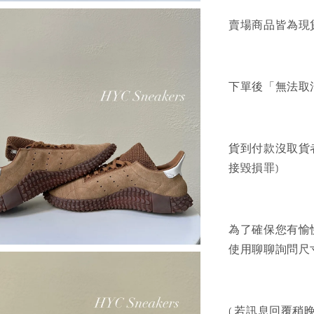
賣場商品皆為現
下單後「無法取
貨到付款沒取貨
接毀損罪)
為了確保您有愉
使用聊聊詢問尺寸
( 若訊息回覆稍晚