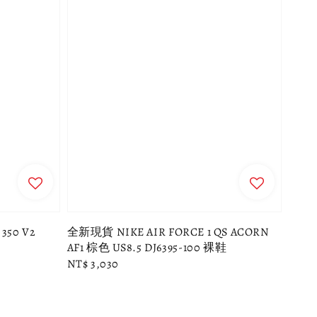
350 V2
全新現貨 NIKE AIR FORCE 1 QS ACORN
AF1 棕色 US8.5 DJ6395-100 裸鞋
Regular
NT$ 3,030
price