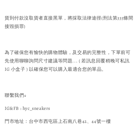
貨到付款沒取貨者直接黑單，將採取法律途徑(刑法第335條間
接毀損罪)
為了確保您有愉快的購物體驗，及交易的完整性，下單前可
先使用聊聊詢問尺寸建議等問題... ( 若訊息回覆稍晚可私訊
IG 小盒子 ) 以確保您可以購入最適合您的單品。
聯繫我們↓
IG&FB : hyc_sneakers
門市地址：台中市西屯區上石南八巷42、44號一樓