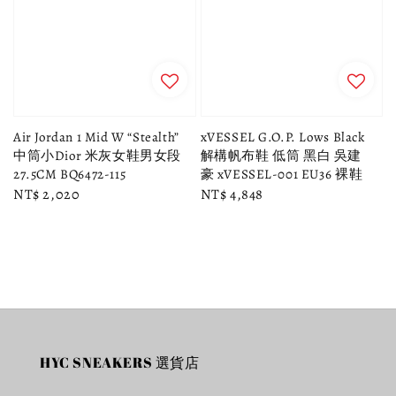
Air Jordan 1 Mid W “Stealth”
xVESSEL G.O.P. Lows Black
中筒小Dior 米灰女鞋男女段
解構帆布鞋 低筒 黑白 吳建
27.5CM BQ6472-115
豪 xVESSEL-001 EU36 裸鞋
Regular
NT$ 2,020
Regular
NT$ 4,848
price
price
HYC SNEAKERS 選貨店