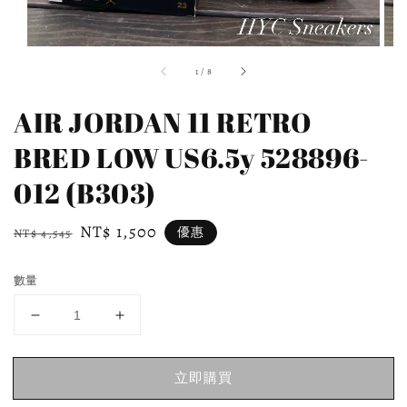
1
/
8
AIR JORDAN 11 RETRO
BRED LOW US6.5y 528896-
012 (B303)
Regular
Sale
NT$ 1,500
優惠
NT$ 4,545
price
price
數量
立即購買