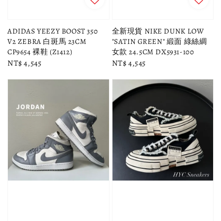
ADIDAS YEEZY BOOST 350
全新現貨 NIKE DUNK LOW
V2 ZEBRA 白斑馬 23CM
"SATIN GREEN" 緞面 綠絲綢
CP9654 裸鞋 (Z1412)
女款 24.5CM DX5931-100
Regular
NT$ 4,545
Regular
NT$ 4,545
price
price