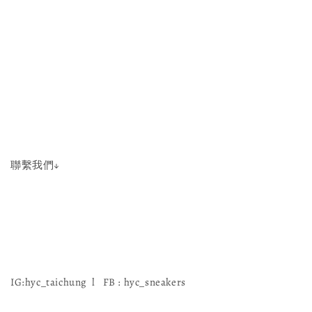
聯繫我們↓
IG:hyc_taichung l FB : hyc_sneakers