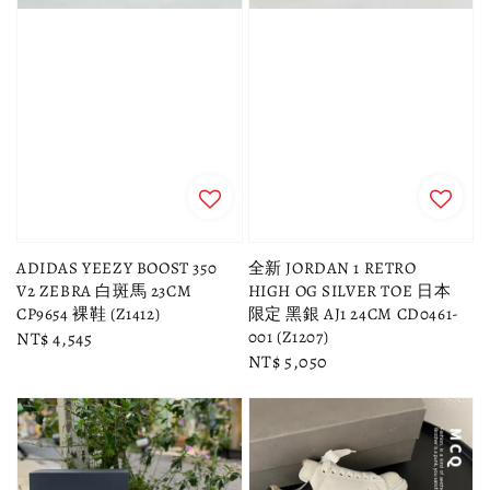
ADIDAS YEEZY BOOST 350
全新 JORDAN 1 RETRO
V2 ZEBRA 白斑馬 23CM
HIGH OG SILVER TOE 日本
CP9654 裸鞋 (Z1412)
限定 黑銀 AJ1 24CM CD0461-
001 (Z1207)
Regular
NT$ 4,545
Regular
NT$ 5,050
price
price