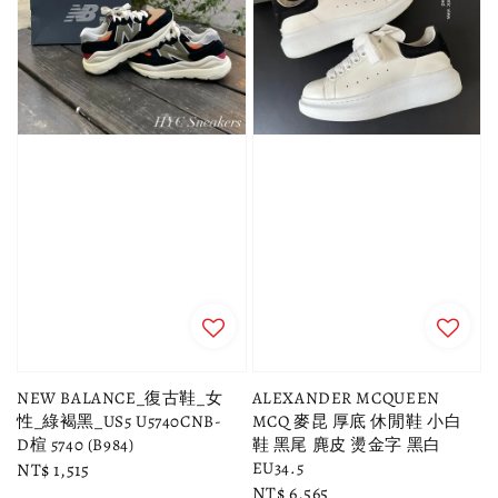
NEW BALANCE_復古鞋_女
ALEXANDER MCQUEEN
性_綠褐黑_US5 U5740CNB-
MCQ 麥昆 厚底 休閒鞋 小白
D楦 5740 (B984)
鞋 黑尾 麂皮 燙金字 黑白
EU34.5
Regular
NT$ 1,515
Regular
NT$ 6,565
price