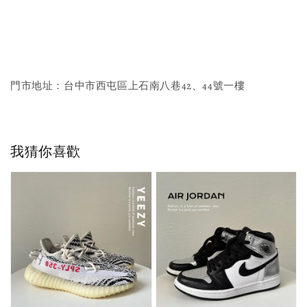
門市地址：台中市西屯區上石南八巷42、44號一樓
我猜你喜歡