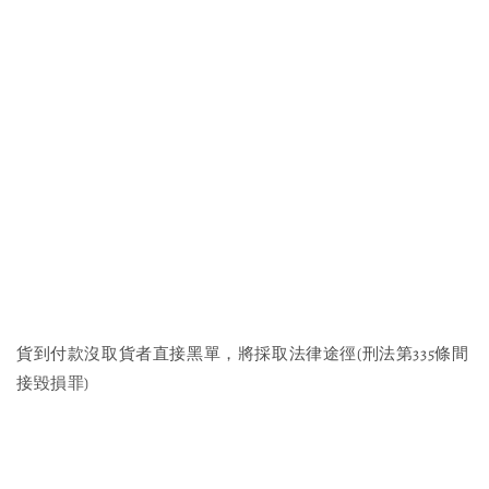
貨到付款沒取貨者直接黑單，將採取法律途徑(刑法第335條間
接毀損罪)