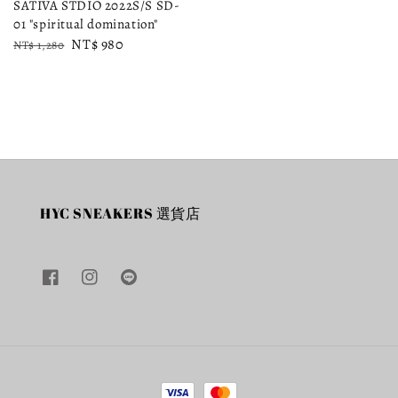
SATIVA STDIO 2022S/S SD-
01 "spiritual domination"
Regular
Sale
NT$ 980
NT$ 1,280
price
price
HYC SNEAKERS 選貨店