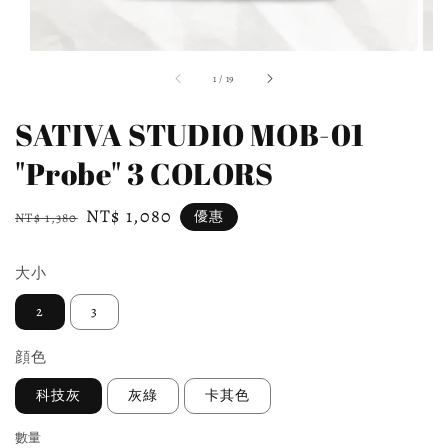
1
/
19
SATIVA STUDIO MOB-01
"Probe" 3 COLORS
Regular
Sale
NT$ 1,080
優惠
NT$ 1,380
price
price
大小
2
3
顔色
科技灰
灰綠
卡其色
數量