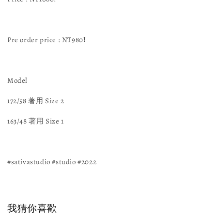
Pre order price : NT980❗️
Model
172/58 著用 Size 2
163/48 著用 Size 1
#sativastudio #studio #2022
我猜你喜歡