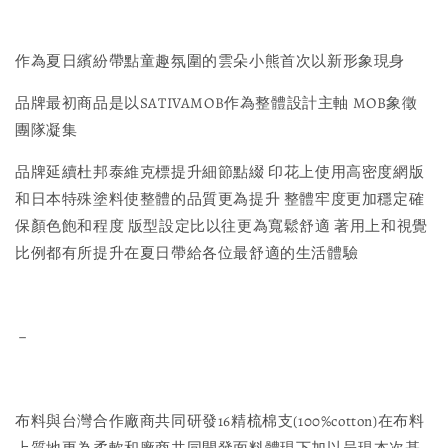
作為夏日繽紛帶點童趣氛圍的雲朵小熊首次以新形象現身
品牌最初商品是以SATIVAMOB作為整體設計主軸 MOB象徵
團隊凝集
品牌延續杜邦泰維克標提升細節點綴 印花上使用高密度網版
和日本特殊塗料使整體的品質更為提升 整體牢度更加穩定確
保顏色飽和程度 版型設定比以往更為寬鬆舒適 著用上和視覺
比例都有所提升在夏日帶給各位最舒適的生活體驗
－
布料與台灣合作廠商共同研發16精梳棉支(100%cotton)在布料