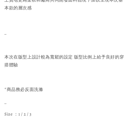
上質地更為柔軟和廠商共同開發面料體現下加以呈現本次基
本款的層次感
_
本次在版型上設計較為寬鬆的設定 版型比例上給予良好的穿
搭體驗
*商品務必反面洗滌
_
Size ：1 / 2 / 3