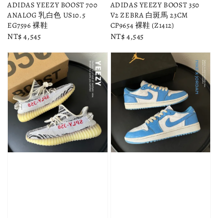
ADIDAS YEEZY BOOST 700
ADIDAS YEEZY BOOST 350
ANALOG 乳白色 US10.5
V2 ZEBRA 白斑馬 23CM
EG7596 裸鞋
CP9654 裸鞋 (Z1412)
Regular
NT$ 4,545
Regular
NT$ 4,545
price
price