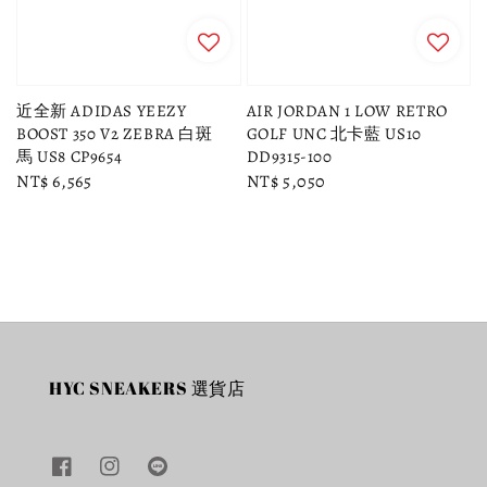
近全新 ADIDAS YEEZY
AIR JORDAN 1 LOW RETRO
BOOST 350 V2 ZEBRA 白斑
GOLF UNC 北卡藍 US10
馬 US8 CP9654
DD9315-100
Regular
NT$ 6,565
Regular
NT$ 5,050
price
price
HYC SNEAKERS 選貨店