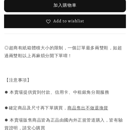
加入購物車
Add to wishlist
◎超商有紙箱體積大小的限制，一個訂單最多兩雙鞋，如超
過兩雙鞋以上再麻煩分開下單唷！
【注意事項】
⏺︎ 本賣場提供貨到付款、信用卡、中租銀角分期服務
⏺︎確定商品及尺寸再下單購買，
商品售出不做退換貨
⏺︎ 本賣場販售商品皆為正品由國內外正規管道購入，皆有驗
貨證明，請安心購買