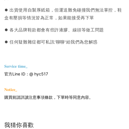
⏺︎ 出貨使用自製厚紙箱，但運送難免碰撞我們無法掌控，鞋
盒有壓損等情況皆為正常，如果能接受再下單
⏺︎ 各大品牌鞋款都會有些許液膠、線頭等做工問題
⏺︎ 任何疑難雜症都可私訊"聊聊"給我們為您解惑
𝐒𝐞𝐫𝐯𝐢𝐜𝐞 𝐭𝐢𝐦𝐞_
官方Line ID：@ hyc517
𝐍𝐨𝐭𝐢𝐜𝐞_
購買前請詳讀注意事項條款，下單時等同意內容。
我猜你喜歡