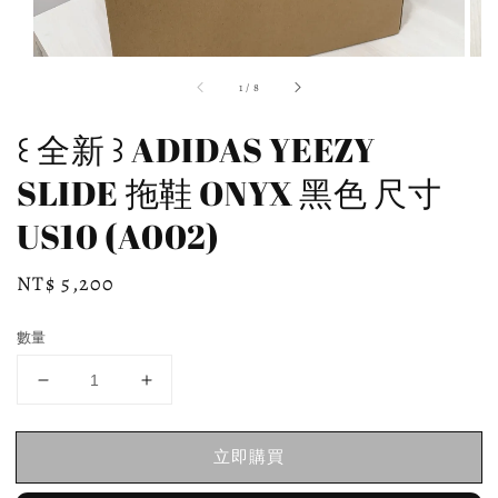
1
/
8
꒰ 全新 ꒱ ADIDAS YEEZY
SLIDE 拖鞋 ONYX 黑色 尺寸
US10 (A002)
Regular
NT$ 5,200
price
數量
立即購買