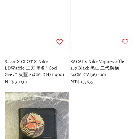
Sacai X CLOT X Nike
SACAI x Nike Vaporwaffle
LDWaffle 三方聯名 ''Cool
2.0 Black 黑白二代解構
Grey'' 灰藍 24CM DH3114001
24CM CV1363-001
Regular
NT$ 3,030
Regular
NT$ 13,635
price
price