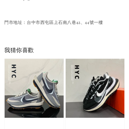
門市地址：台中市西屯區上石南八巷42、44號一樓
我猜你喜歡