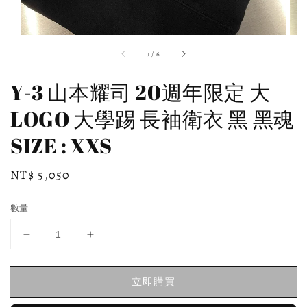
1
/
6
Y-3 山本耀司 20週年限定 大
LOGO 大學踢 長袖衛衣 黑 黑魂
SIZE : XXS
Regular
NT$ 5,050
price
數量
立即購買