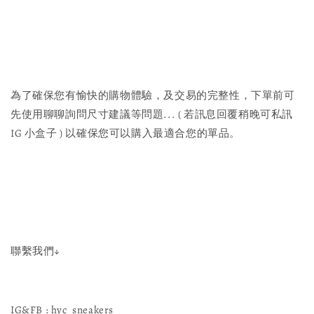
為了確保您有愉快的購物體驗，及交易的完整性，下單前可
先使用聊聊詢問尺寸建議等問題... ( 若訊息回覆稍晚可私訊
IG 小盒子 ) 以確保您可以購入最適合您的單品。
聯繫我們↓
IG&FB : hyc_sneakers