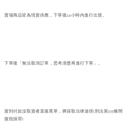
賣場商品皆為現貨供應，下單後24小時內進行出貨。
下單後「無法取消訂單，思考清楚再進行下單」。
貨到付款沒取貨者直接黑單，將採取法律途徑(刑法第335條間
接毀損罪)